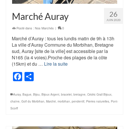
26
Marché Auray
JUIN 2020
Posté dans :
Nos Marchés
|
0
Marché d’Auray : tous les lundis matin de 9h à 13h
La ville d’Auray Commune du Morbihan, Bretagne
sud, Auray [site de la ville] est accessible par la
N165 (la 4 voies).Proche des plages de la côte
(15km) et du …
Lire la suite
Facebook
Share
Auray
,
Bague
,
Bijou
,
Bijoux Argent
,
bracelet
,
bretagne
,
Cédric Grall Bijoux
,
chaîne
,
Golf du Morbihan
,
Marché
,
morbihan
,
pendentif
,
Pierres naturelles
,
Pont-
Scorff