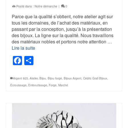
Posté dans :
Notre démarche
|
0
Parce que la qualité s’obtient, notre atelier agit sur
tous les domaines, de l’achat des matériaux, en
passant par la conception, jusqu’à la présentation
des bijoux. La ligne sur la qualité. Nous travaillons
des matériaux nobles et portons notre attention …
Lire la suite
Facebook
Share
Argent 925
,
Atelier
,
Bijou
,
Bijou forgé
,
Bijoux Argent
,
Cédric Grall Bijoux
,
Ecrouissage
,
Emboutissage
,
Forge
,
Marché