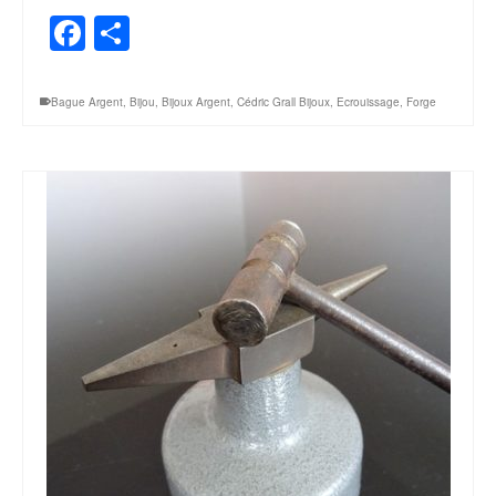
Facebook
Share
Bague Argent
,
Bijou
,
Bijoux Argent
,
Cédric Grall Bijoux
,
Ecrouissage
,
Forge