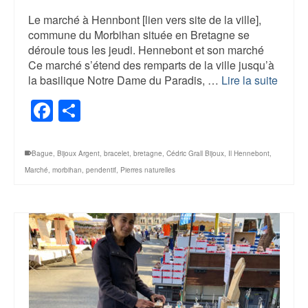
Le marché à Hennbont [lien vers site de la ville],
commune du Morbihan située en Bretagne se
déroule tous les jeudi. Hennebont et son marché
Ce marché s’étend des remparts de la ville jusqu’à
la basilique Notre Dame du Paradis, …
Lire la suite
Facebook
Share
Bague
,
Bijoux Argent
,
bracelet
,
bretagne
,
Cédric Grall Bijoux
,
Il Hennebont
,
Marché
,
morbihan
,
pendentif
,
Pierres naturelles