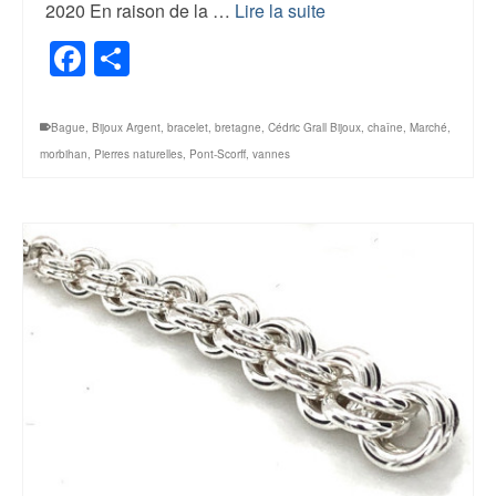
2020 En raison de la …
Lire la suite
Facebook
Share
Bague
,
Bijoux Argent
,
bracelet
,
bretagne
,
Cédric Grall Bijoux
,
chaîne
,
Marché
,
morbihan
,
Pierres naturelles
,
Pont-Scorff
,
vannes