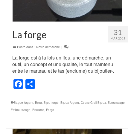
31
La forge
MAR 2019
Posté dans :
Notre démarche
|
0
La forge est à la fois un lieu, une démarche, un
outil, un concept et une qualité, le tout maintenu
entre le marteau et le tas (enclume) du bijoutier-.
Facebook
Share
Bague Argent
,
Bijou
,
Bijou forgé
,
Bijoux Argent
,
Cédric Grall Bijoux
,
Ecrouissage
,
Emboutissage
,
Enclume
,
Forge