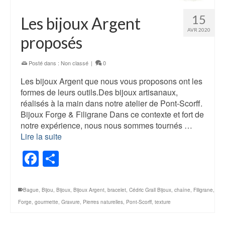
15
Les bijoux Argent
AVR 2020
proposés
Posté dans :
Non classé
|
0
Les bijoux Argent que nous vous proposons ont les
formes de leurs outils.Des bijoux artisanaux,
réalisés à la main dans notre atelier de Pont-Scorff.
Bijoux Forge & Filigrane Dans ce contexte et fort de
notre expérience, nous nous sommes tournés …
Lire la suite
Facebook
Share
Bague
,
Bijou
,
Bijoux
,
Bijoux Argent
,
bracelet
,
Cédric Grall Bijoux
,
chaîne
,
Filigrane
,
Forge
,
gourmette
,
Gravure
,
Pierres naturelles
,
Pont-Scorff
,
texture