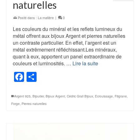
naturelles
Posté dans :
La matière
|
0
Les couleurs du minéral et les reflets lumineux du
métal offrent aux bijoux Argent et pierres naturelles
un contraste particulier. En effet, l’argent est un
métal extrêmement réfléchissant.Les minéraux,
quant à eux, apportent un panel extraordinaire de
couleurs et luminosités. …
Lire la suite
Facebook
Share
Argent 925
,
Bijoutier
,
Bijoux Argent
,
Cédric Grall Bijoux
,
Ecrouissage
,
Filigrane
,
Forge
,
Pierres naturelles