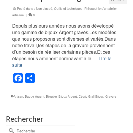
Posté dans :
Non classé
,
Outils et techniques
,
Philosophie d'un atelier
artisanal
|
0
Depuis plusieurs années nous avons développé
une gamme de bijoux Argent gravés.Les modèles
que nous proposons sont diverses et variés.Dans
notre travail,les étapes de la gravure proviennent
d’un besoin de réaliser certaines pièces.Et ces
étapes nous amènent dorénavant à la …
Lire la
suite
Facebook
Partager
Artisan
,
Bague Argent
,
Bijoutier
,
Bijoux Argent
,
Cédric Grall Bijoux
,
Gravure
Rechercher
Rechercher :