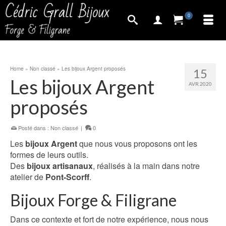
0
Home
»
Non classé
»
Les bijoux Argent proposés
15
Les bijoux Argent
AVR 2020
proposés
Posté dans :
Non classé
|
0
Les
bijoux Argent
que nous vous proposons ont les
formes de leurs outils.
Des
bijoux artisanaux
, réalisés à la main dans notre
atelier de
Pont-Scorff
.
Bijoux Forge & Filigrane
Dans ce contexte et fort de notre expérience, nous nous