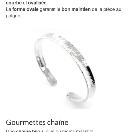
courbe
et
ovalisée
.
La
forme ovale
garantit le
bon maintien
de la pièce au
poignet.
Gourmettes chaîne
Une
chaîne bijou
, plus ou moins massive.