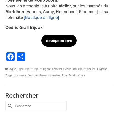
Nous les présentons à notre
atelier
, sur les marchés du
Morbihan
(Vannes, Auray, Hennebont, Ploemeur) et sur
notre
site
[Boutique en ligne]
Cédric Grall Bijoux
Boutique en ligne
Facebook
Share
Bague
,
Bijou
,
Bijoux
,
Bijoux Argent
,
bracelet
,
Cédric Grall Bijoux
,
chaîne
,
Filigrane
,
Forge
,
gourmette
,
Gravure
,
Pierres naturelles
,
Pont-Scorff
,
texture
Rechercher
Rechercher :