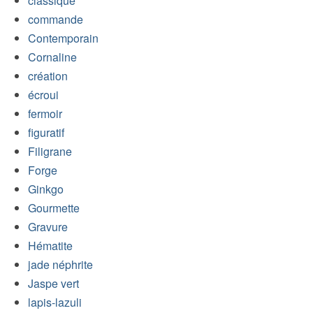
classique
commande
Contemporain
Cornaline
création
écroui
fermoir
figuratif
Filigrane
Forge
Ginkgo
Gourmette
Gravure
Hématite
jade néphrite
Jaspe vert
lapis-lazuli