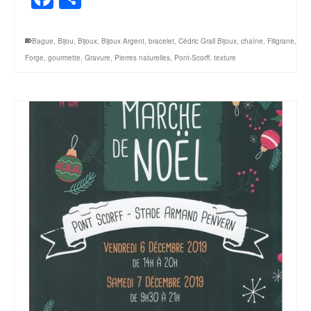
Bague
,
Bijou
,
Bijoux
,
Bijoux Argent
,
bracelet
,
Cédric Grall Bijoux
,
chaîne
,
Filigrane
,
Forge
,
gourmette
,
Gravure
,
Pierres naturelles
,
Pont-Scorff
,
texture