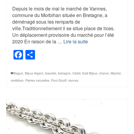
Depuis le mois de mai le marché de Vannes,
commune du Morbihan située en Bretagne, a
déménagé sous les remparts de
ville.Traditionnellement il se situe place de lices.
Un déplacement provisoire du marché pour l’été
2020 En raison de la …
Lire la suite
Facebook
Share
Bague
,
Bijoux Argent
,
bracelet
,
bretagne
,
Cédric Grall Bijoux
,
chaîne
,
Marché
,
morbihan
,
Pierres naturelles
,
Pont-Scorff
,
vannes