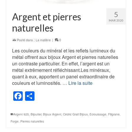
5
Argent et pierres
MAR 2020
naturelles
Posté dans :
La matière
|
0
Les couleurs du minéral et les reflets lumineux du
métal offrent aux bijoux Argent et pierres naturelles
un contraste particulier. En effet, l’argent est un
métal extrêmement réfléchissant.Les minéraux,
quant à eux, apportent un panel extraordinaire de
couleurs et luminosités. …
Lire la suite
Facebook
Partager
Argent 925
,
Bijoutier
,
Bijoux Argent
,
Cédric Grall Bijoux
,
Ecrouissage
,
Filigrane
,
Forge
,
Pierres naturelles