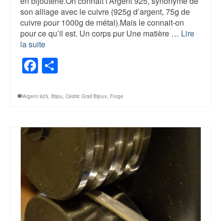
en bijouterie.On connait l’Argent 925, synonyme de
son alliage avec le cuivre (925g d’argent, 75g de
cuivre pour 1000g de métal).Mais le connait-on
pour ce qu’il est. Un corps pur Une matière …
Lire
la suite
Facebook
Partager
Argent 925
,
Bijou
,
Cédric Grall Bijoux
,
Forge