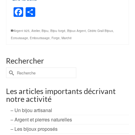
Facebook
Partager
Argent 925
,
Atelier
,
Bijou
,
Bijou forgé
,
Bijoux Argent
,
Cédric Grall Bijoux
,
Ecrouissage
,
Emboutissage
,
Forge
,
Marché
Rechercher
Rechercher :
Les articles importants décrivant
notre activité
– Un bijou artisanal
– Argent et pierres naturelles
– Les bijoux proposés