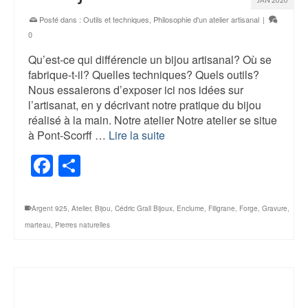
Posté dans :
Outils et techniques
,
Philosophie d'un atelier artisanal
|
0
Qu’est-ce qui différencie un bijou artisanal? Où se
fabrique-t-il? Quelles techniques? Quels outils?
Nous essaierons d’exposer ici nos idées sur
l’artisanat, en y décrivant notre pratique du bijou
réalisé à la main. Notre atelier Notre atelier se situe
à Pont-Scorff …
Lire la suite
Facebook
Partager
Argent 925
,
Atelier
,
Bijou
,
Cédric Grall Bijoux
,
Enclume
,
Filigrane
,
Forge
,
Gravure
,
marteau
,
Pierres naturelles