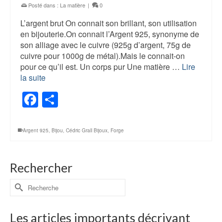
Posté dans :
La matière
|
0
L’argent brut On connait son brillant, son utilisation
en bijouterie.On connait l’Argent 925, synonyme de
son alliage avec le cuivre (925g d’argent, 75g de
cuivre pour 1000g de métal).Mais le connait-on
pour ce qu’il est. Un corps pur Une matière …
Lire
la suite
Facebook
Share
Argent 925
,
Bijou
,
Cédric Grall Bijoux
,
Forge
Rechercher
Rechercher :
Les articles importants décrivant