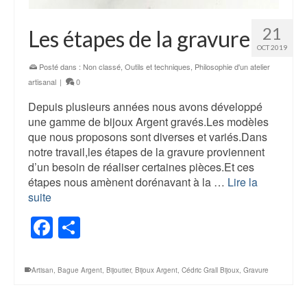
21
Les étapes de la gravure
OCT 2019
Posté dans :
Non classé
,
Outils et techniques
,
Philosophie d'un atelier
artisanal
|
0
Depuis plusieurs années nous avons développé
une gamme de bijoux Argent gravés.Les modèles
que nous proposons sont diverses et variés.Dans
notre travail,les étapes de la gravure proviennent
d’un besoin de réaliser certaines pièces.Et ces
étapes nous amènent dorénavant à la …
Lire la
suite
Facebook
Share
Artisan
,
Bague Argent
,
Bijoutier
,
Bijoux Argent
,
Cédric Grall Bijoux
,
Gravure