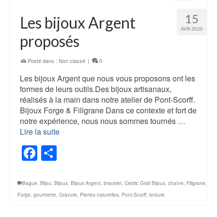
15
Les bijoux Argent
AVR 2020
proposés
Posté dans :
Non classé
|
0
Les bijoux Argent que nous vous proposons ont les
formes de leurs outils.Des bijoux artisanaux,
réalisés à la main dans notre atelier de Pont-Scorff.
Bijoux Forge & Filigrane Dans ce contexte et fort de
notre expérience, nous nous sommes tournés …
Lire la suite
Facebook
Share
Bague
,
Bijou
,
Bijoux
,
Bijoux Argent
,
bracelet
,
Cédric Grall Bijoux
,
chaîne
,
Filigrane
,
Forge
,
gourmette
,
Gravure
,
Pierres naturelles
,
Pont-Scorff
,
texture