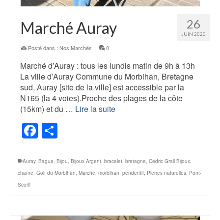
26
Marché Auray
JUIN 2020
Posté dans :
Nos Marchés
|
0
Marché d’Auray : tous les lundis matin de 9h à 13h
La ville d’Auray Commune du Morbihan, Bretagne
sud, Auray [site de la ville] est accessible par la
N165 (la 4 voies).Proche des plages de la côte
(15km) et du …
Lire la suite
Facebook
Share
Auray
,
Bague
,
Bijou
,
Bijoux Argent
,
bracelet
,
bretagne
,
Cédric Grall Bijoux
,
chaîne
,
Golf du Morbihan
,
Marché
,
morbihan
,
pendentif
,
Pierres naturelles
,
Pont-
Scorff