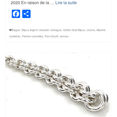
2020 En raison de la …
Lire la suite
Facebook
Share
Bague
,
Bijoux Argent
,
bracelet
,
bretagne
,
Cédric Grall Bijoux
,
chaîne
,
Marché
,
morbihan
,
Pierres naturelles
,
Pont-Scorff
,
vannes