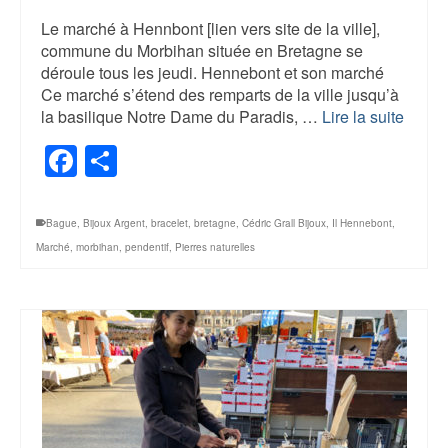
Le marché à Hennbont [lien vers site de la ville],
commune du Morbihan située en Bretagne se
déroule tous les jeudi. Hennebont et son marché
Ce marché s’étend des remparts de la ville jusqu’à
la basilique Notre Dame du Paradis, …
Lire la suite
Facebook
Share
Bague
,
Bijoux Argent
,
bracelet
,
bretagne
,
Cédric Grall Bijoux
,
Il Hennebont
,
Marché
,
morbihan
,
pendentif
,
Pierres naturelles