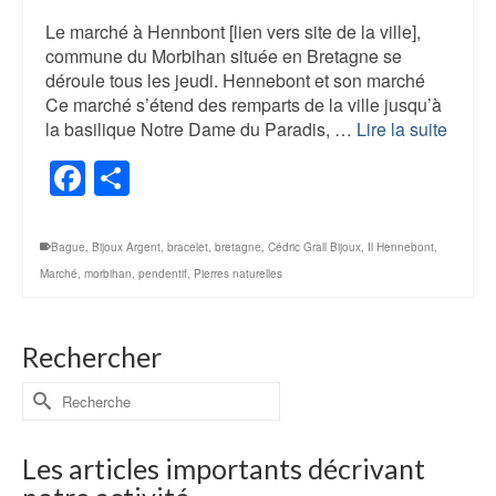
Le marché à Hennbont [lien vers site de la ville],
commune du Morbihan située en Bretagne se
déroule tous les jeudi. Hennebont et son marché
Ce marché s’étend des remparts de la ville jusqu’à
la basilique Notre Dame du Paradis, …
Lire la suite
Facebook
Share
Bague
,
Bijoux Argent
,
bracelet
,
bretagne
,
Cédric Grall Bijoux
,
Il Hennebont
,
Marché
,
morbihan
,
pendentif
,
Pierres naturelles
Rechercher
Rechercher :
Les articles importants décrivant