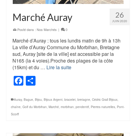
26
Marché Auray
JUIN 2020
Posté dans :
Nos Marchés
|
0
Marché d’Auray : tous les lundis matin de 9h à 13h
La ville d’Auray Commune du Morbihan, Bretagne
sud, Auray [site de la ville] est accessible par la
N165 (la 4 voies).Proche des plages de la côte
(15km) et du …
Lire la suite
Facebook
Share
Auray
,
Bague
,
Bijou
,
Bijoux Argent
,
bracelet
,
bretagne
,
Cédric Grall Bijoux
,
chaîne
,
Golf du Morbihan
,
Marché
,
morbihan
,
pendentif
,
Pierres naturelles
,
Pont-
Scorff