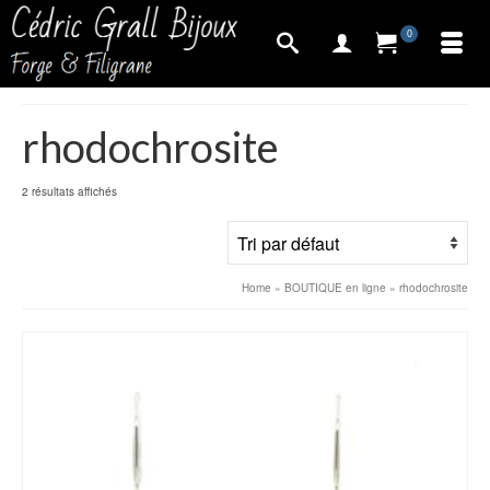
0
rhodochrosite
2 résultats affichés
Home
»
BOUTIQUE en ligne
»
rhodochrosite