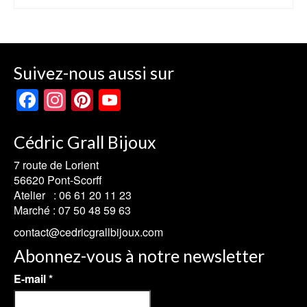
prix :
Ce
€42.00
produit
à
a
€98.00
plusieurs
Suivez-nous aussi sur
variations.
Les
Facebook
Instagram
Pinterest
YouTube
options
Channel
peuvent
être
Cédric Grall Bijoux
choisies
7 route de Lorient
sur
56620 Pont-Scorff
la
Atelier :
06 61 20 11 23
page
Marché :
07 50 48 59 63
du
produit
contact@cedricgrallbijoux.com
Abonnez-vous à notre newsletter
E-mail
*