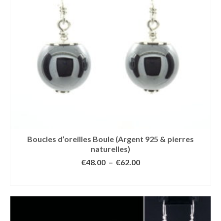
Boucles d’oreilles Boule (Argent 925 & pierres
naturelles)
Plage
€
48.00
–
€
62.00
de
CHOIX DES OPTIONS
prix :
Ce
€48.00
produit
à
a
€62.00