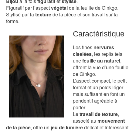
Bijou
à la fois
figuratif
et
stylisé
.
Figuratif par l’aspect
végétal
de la feuille de Ginkgo.
Stylisé par la
texture
de la pièce et son travail sur la
forme.
Caractéristique
Les fines
nervures
ciselées
, les replis tels
une
feuille au naturel
,
offrent la vue d’une feuille
de Ginkgo.
L’aspect compact, le petit
format et un poids léger
mais suffisant en font un
pendentif agréable à
porter.
Le
travail de texture
,
associé au
mouvement
de la pièce
, offre un
jeu de lumière
délicat et intéressant.