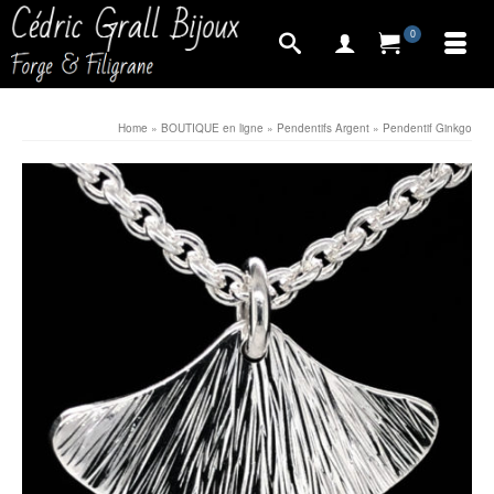
0
Home
»
BOUTIQUE en ligne
»
Pendentifs Argent
»
Pendentif Ginkgo