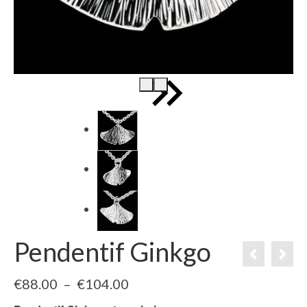
Pendentif Ginkgo
Plage
€
88.00
–
€
104.00
de