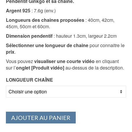
Pendentif Ginkgo et sa chaine.
prix :
€88.00
Argent 925
: 7.6g (env.)
à
Longueurs des chaines proposées
: 40cm, 42cm,
€104.00
45cm, 50cm et 60cm.
Dimension pendentif
: hauteur 1.3cm, largeur 2.2cm
Sélectionner une longueur de chaine
pour connaitre le
prix
.
Vous pouvez
visualiser une courte vidéo
en cliquant
sur l’
onglet [Produit vidéo]
au-dessus de la description.
LONGUEUR CHAÎNE
AJOUTER AU PANIER