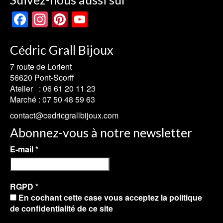
variations.
Facebook
Instagram
Pinterest
YouTube
Les
options
Channel
peuvent
Cédric Grall Bijoux
être
choisies
7 route de Lorient
sur
56620 Pont-Scorff
la
Atelier :
06 61 20 11 23
page
Marché :
07 50 48 59 63
du
contact@cedricgrallbijoux.com
produit
Abonnez-vous à notre newsletter
E-mail
*
RGPD
*
En cochant cette case vous acceptez la politique
de confidentialité de ce site