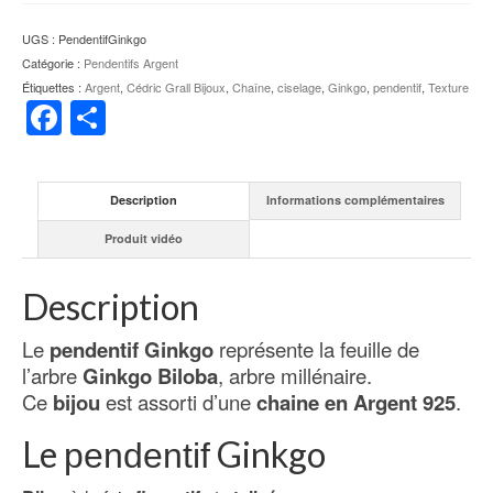
UGS :
PendentifGinkgo
Catégorie :
Pendentifs Argent
Étiquettes :
Argent
,
Cédric Grall Bijoux
,
Chaîne
,
ciselage
,
Ginkgo
,
pendentif
,
Texture
Facebook
Partager
Description
Informations complémentaires
Produit vidéo
Description
Le
pendentif Ginkgo
représente la feuille de
l’arbre
Ginkgo Biloba
, arbre millénaire.
Ce
bijou
est assorti d’une
chaine en Argent 925
.
Le
Ginkgo
pendentif